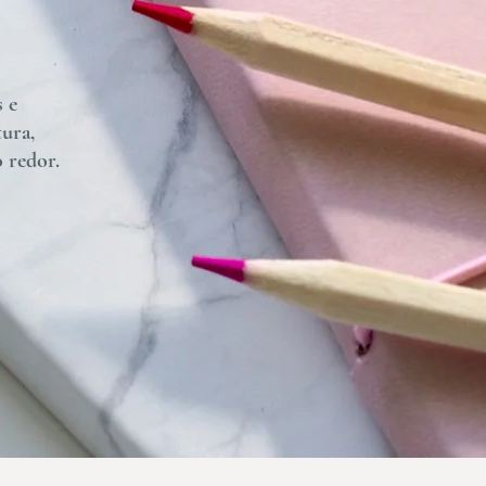
s e
tura,
 redor.