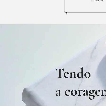
Tend
a corage