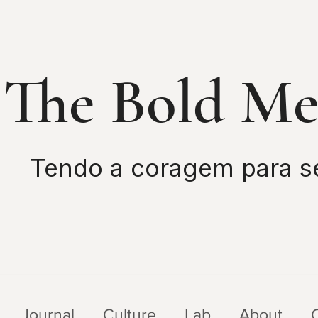
The Bold M
Tendo a coragem para s
Journal
Culture
Lab
About