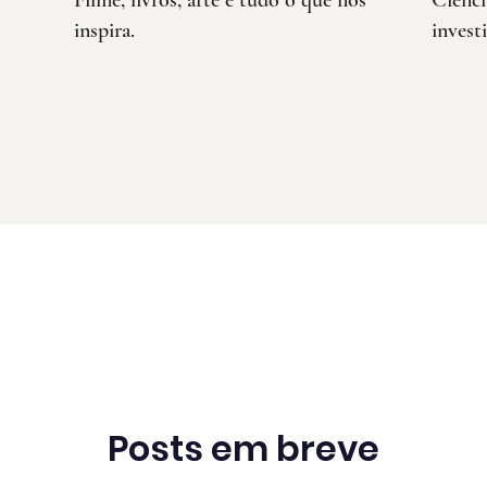
Filme, livros, arte e tudo o que nos
Ciênci
inspira.
invest
Posts em breve