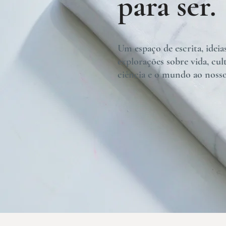
para ser.
Um espaço de escrita, ideia
explorações sobre vida, cul
ciência e o mundo ao nosso