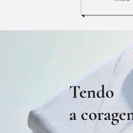
Tend
a corage