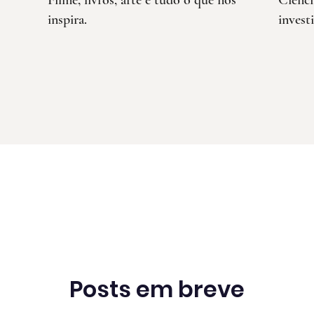
Filme, livros, arte e tudo o que nos
Ciênci
inspira.
invest
Posts em breve