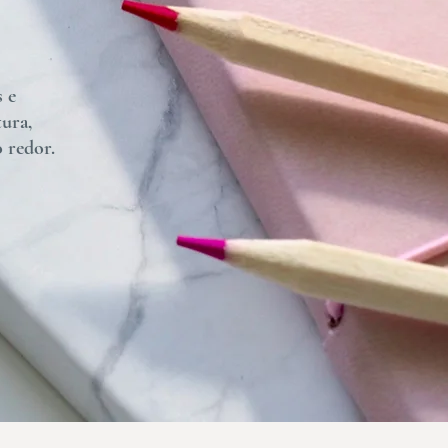
s e
tura,
 redor.