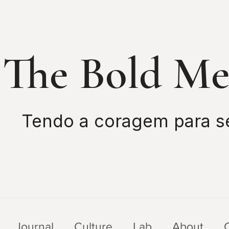
The Bold M
Tendo a coragem para s
Journal
Culture
Lab
About