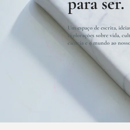
para ser.
Um espaço de escrita, ideia
explorações sobre vida, cul
ciência e o mundo ao nosso